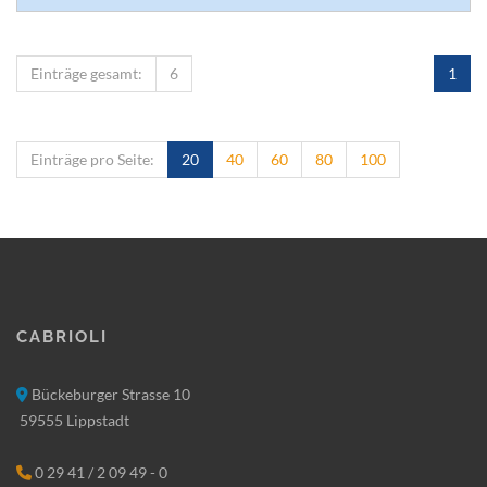
Einträge gesamt:
6
1
Einträge pro Seite:
20
40
60
80
100
Cabrioli
Bückeburger Strasse 10
59555 Lippstadt
0 29 41 / 2 09 49 - 0