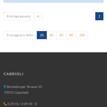
Einträge gesamt:
6
1
Einträge pro Seite:
20
40
60
80
100
Cabrioli
Bückeburger Strasse 10
59555 Lippstadt
0 29 41 / 2 09 49 - 0