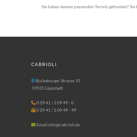
Sie haben keinen passenden Termin gefunden? Sie k
Cabrioli
Bückeburger Strasse 10
59555 Lippstadt
0 29 41 / 2 09 49 - 0
0 29 41 / 2 09 49 - 99
Email:info@cabrioli.de