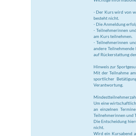
- Der Kurs wird von w
besteht nicht.
- Die Anmeldung erfolg
- Teilnehmerinnen und
am Kurs teilnehmen.
- Teilnehmerinnen und
andere Teilnehmende b
auf Rückerstattung der
Hinweis zur Sportgesu
Mit der Teilnahme am 
sportlicher Betätigun
Verantwortung.
Mindestteilnehmerzahl
Um eine wirtschaftlich
an einzelnen Termine
Teilnehmerinnen und T
Die Entscheidung hier
nicht.
Wird ein Kursabend au