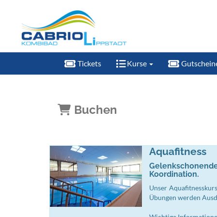
Tickets
Kurse
Gutschein
Buchen
Aquafitness
Gelenkschonendes
Koordination.
Unser Aquafitnesskurs
Übungen werden Ausdau
Wichtige Information