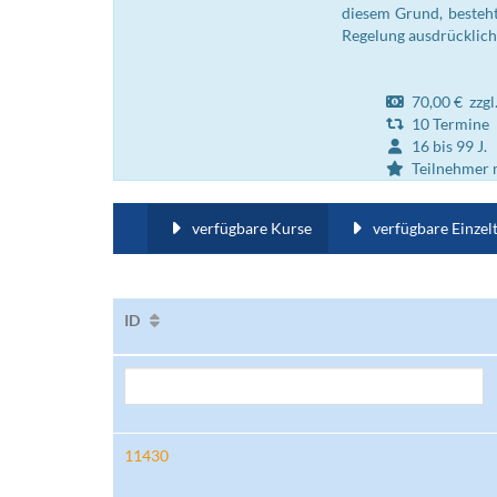
diesem Grund, besteht
Regelung ausdrücklich
70,00 € zzgl.
10 Termine
16 bis 99 J.
Teilnehmer m
verfügbare Kurse
verfügbare Einzel
ID
11430