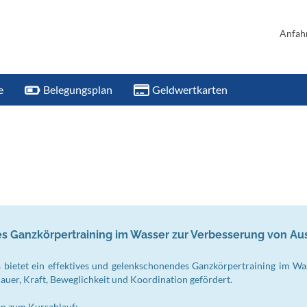
Anfah
e
Belegungsplan
Geldwertkarten
 Ganzkörpertraining im Wasser zur Verbesserung von Ausd
 bietet ein effektives und gelenkschonendes Ganzkörpertraining im Was
er, Kraft, Beweglichkeit und Koordination gefördert.
en zum Kursablauf: