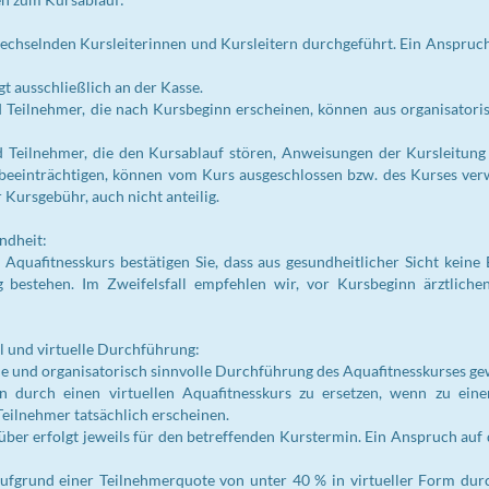
echselnden Kursleiterinnen und Kursleitern durchgeführt. Ein Anspruc
t ausschließlich an der Kasse.
 Teilnehmer, die nach Kursbeginn erscheinen, können aus organisatori
 Teilnehmer, die den Kursablauf stören, Anweisungen der Kursleitung 
eeinträchtigen, können vom Kurs ausgeschlossen bzw. des Kurses verw
 Kursgebühr, auch nicht anteilig.
ndheit:
Aquafitnesskurs bestätigen Sie, dass aus gesundheitlicher Sicht kei
g bestehen. Im Zweifelsfall empfehlen wir, vor Kursbeginn ärztliche
 und virtuelle Durchführung:
e und organisatorisch sinnvolle Durchführung des Aquafitnesskurses gew
n durch einen virtuellen Aquafitnesskurs zu ersetzen, wenn zu e
eilnehmer tatsächlich erscheinen.
über erfolgt jeweils für den betreffenden Kurstermin. Ein Anspruch au
fgrund einer Teilnehmerquote von unter 40 % in virtueller Form durc